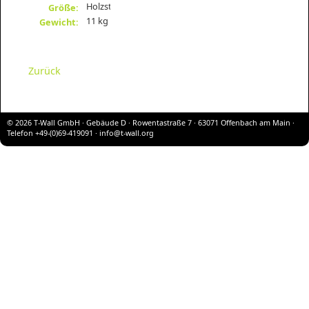
Holzstrukturen
Größe:
11 kg
Gewicht:
Zurück
© 2026 T-Wall GmbH · Gebäude D · Rowentastraße 7 · 63071 Offenbach am Main ·
Telefon +49-(0)69-419091 ·
info@t-wall.org