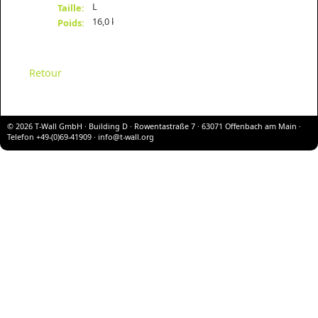
L
Taille:
16,0 kg
Poids:
Retour
© 2026 T-Wall GmbH · Building D · Rowentastraße 7 · 63071 Offenbach am Main ·
Telefon +49-(0)69-41909 ·
info@t-wall.org