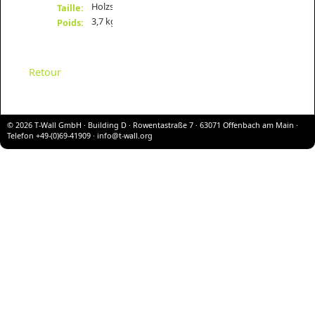
Holzstrukturen
Taille:
3,7 kg
Poids:
Retour
© 2026 T-Wall GmbH · Building D · Rowentastraße 7 · 63071 Offenbach am Main ·
Telefon +49-(0)69-41909 ·
info@t-wall.org