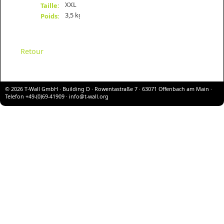
XXL
Taille:
3,5 kg
Poids:
Retour
© 2026 T-Wall GmbH · Building D · Rowentastraße 7 · 63071 Offenbach am Main ·
Telefon +49-(0)69-41909 ·
info@t-wall.org