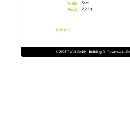
S/M
Taille:
2,2 kg
Poids:
Retour
© 2026 T-Wall GmbH · Building D · Rowentastraße 