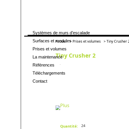
Systèmes de murs d’escalade
Aller
au
Surfaces et modules
Accueil
>
Prises et volumes
> Tiny Crusher 
contenu
Prises et volumes
Tiny Crusher 2
La maintenance
Références
Téléchargements
Contact
24
Quantité: