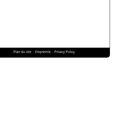
Plan du site
Empreinte
Privacy Policy
nu